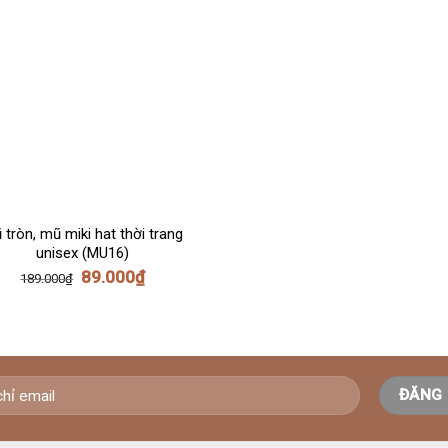
 tròn, mũ miki hat thời trang
unisex (MU16)
89.000
₫
189.000
₫