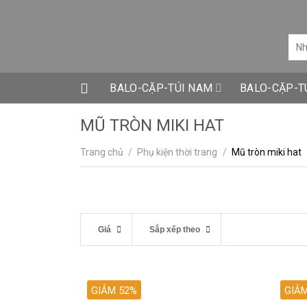
Skip
to
content
BALO-CẶP-TÚI NAM
BALO-CẶP-T
MŨ TRÒN MIKI HAT
Trang chủ
/
Phụ kiện thời trang
/
Mũ tròn miki hat
Giá
Sắp xếp theo
GIẢM 52%
GIẢ