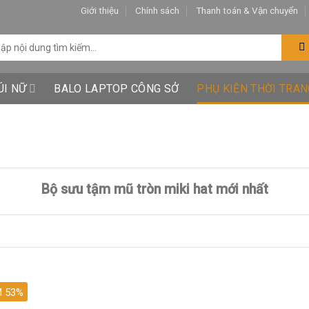
Giới thiệu
Chính sách
Thanh toán & Vận chuyển
ÚI NỮ
BALO LAPTOP CÔNG SỞ
PHỤ KIỆN THỜI TRAN
Bộ sưu tậm mũ tròn miki hat mới nhất
M 53%