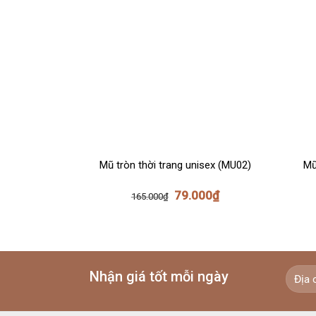
Mũ tròn thời trang unisex (MU02)
Mũ
79.000
₫
165.000
₫
Nhận giá tốt mỗi ngày