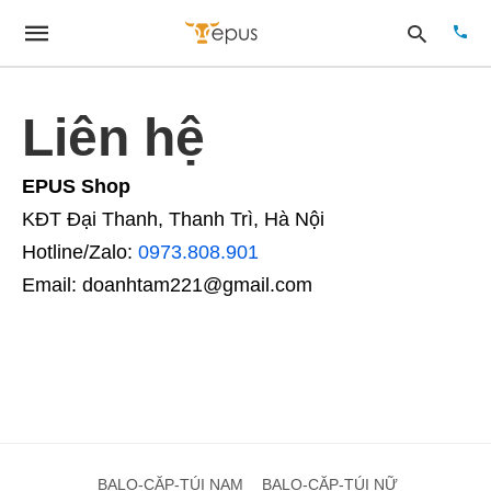
Liên hệ
Type
EPUS Shop
your
sear
KĐT Đại Thanh, Thanh Trì, Hà Nội
quer
and
Hotline/Zalo:
0973.808.901
hit
enter
Email: doanhtam221@gmail.com
BALO-CẶP-TÚI NAM
BALO-CẶP-TÚI NỮ