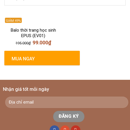
GIẢM 49%
HẾT HÀNG
Balo thời trang học sinh
EPUS (EV01)
99.000
₫
195.000
₫
MUA NGAY
Nhận giá tốt mỗi ngày