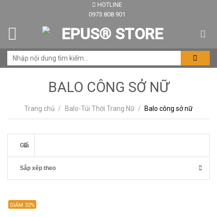
HOTLINE
Skip
0973.808.901
to
content
BALO CÔNG SỞ NỮ
Trang chủ
/
Balo-Túi Thời Trang Nữ
/
Balo công sở nữ
Giá
Sắp xếp theo
GIẢM 32%