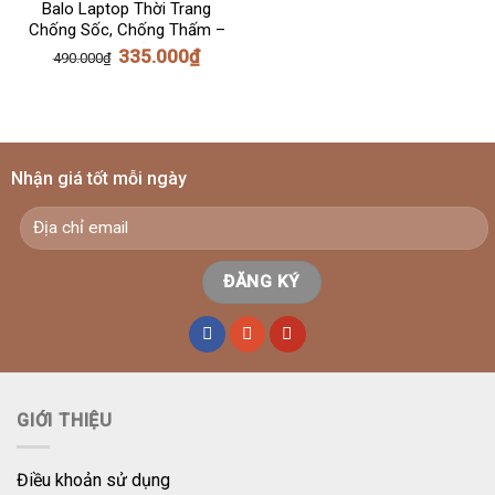
HẾT HÀNG
Balo Laptop Thời Trang
Chống Sốc, Chống Thấm –
Balo Công Sở (CS02)
335.000
₫
490.000
₫
Nhận giá tốt mỗi ngày
GIỚI THIỆU
Điều khoản sử dụng